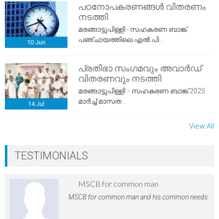
പഠനോപകരണങ്ങൾ വിതരണം
നടത്തി.
മരങ്ങാട്ടുപിള്ളി:- സഹകരണ ബാങ്ക്
പഞ്ചായത്തിലെ എൽ.പി...
10
Jun
പ്രതിഭാ സംഗമവും അവാർഡ്
വിതരണവും നടത്തി
മരങ്ങാട്ടുപിള്ളി :- സഹകരണ ബാങ്ക് 2025
മാർച്ച് മാസത...
14
Jul
View All
TESTIMONIALS
MSCB for common man
MSCB for common man and his common needs.