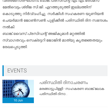
വിതരണോത്ഘാടനം ബാങ്ക് പ്രസിഡന്റ് എം എം.തോമസ്
മേൽവെട്ടം ശ്രീജ സി.ജി..ഏറത്തുരുത്തി ഇല്ലത്തിന്
കൊടുത്തു നിർവ്വഹിച്ചു. സർക്കിൾ സഹകരണ യൂണിയൻ
ചെയർമാൻ ജോൺസൺ പുളിക്കീൽ പരിസ്ഥിതി ദിന സന്ദേശം
നൽകി.
ബാങ്ക് വൈസ് പ്രസിഡന്റ് അജികുമാർ മറ്റത്തിൽ
സ്വാഗതവും സെക്രട്ടറി ജോജിൻ മാത്യു കൃതജ്ഞതയും
രേഖപ്പെടുത്തി.
EVENTS
പരിസ്ഥിതി ദിനാചരണം
മരങ്ങാട്ടുപിള്ളി:- സഹകരണ ബാങ്ക് ലോക
പരിസ്ഥിതി ദിനാ...
10
Jun