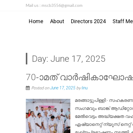
Mail us : mscb3556@gmail.com
Home
About
Directors 2024
Staff M
Day:
June 17, 2025
70-ാമത് വാർഷികാഘോഷ
Posted on
by
June 17, 2025
linu
മരങ്ങാട്ടുപിള്ളി:- സഹക
സംഗമവും ബാങ്ക് ആഡിറ്റോറി
മേൽവെട്ടം അദ്ധ്യക്ഷത വ
ഏഷ്യാനെറ്റ് ന്യൂസ് നെറ്റ് 
മുഖ്യപ്രഭാഷണം നടത്തി. 