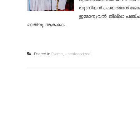
യൂണിയൻ ചെയർമാൻ ജോൺസ
ഇമ്മാനുവൽ, ജില്ലാ പഞ്ചായത്
മാത്യു,ആരംഭക...
Posted in
Events
,
Uncategorized