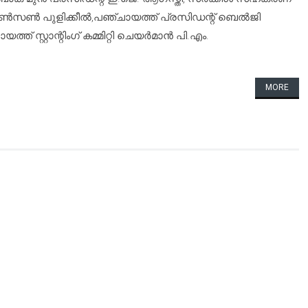
ൺ പുളിക്കീൽ,പഞ്ചായത്ത് പ്രസിഡന്റ് ബെൽജി
ത് സ്റ്റാന്റിംഗ് കമ്മിറ്റി ചെയർമാൻ പി.എം.
MORE