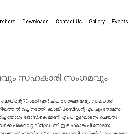
embers
Downloads
Contact Us
Gallery
Events
വും സഹകാരി സംഗമവും
രണ ബാങ്കിന്റെ 70-ാമത് വാർഷിക ആഘോഷവും സഹകാരി
യത്തിൽ വച്ച് നടത്തി. ബാങ്ക് പ്രസിഡന്റ് എം.എം.തോമസ്
ഹിച്ച യോഗം ജോസ്.കെ.മാണി എം.പി ഉദ്ഘാടനം ചെയ്തു.
വർക്ക് പ്രൈവറ്റ് ലിമിറ്റഡ് സി.ഇ.ഒ ഫ്രാങ്ക്.പി.തോമസ്
ബാങ്ക് മുൻ പ്രസിഡന്റ് ഇ.ജെ. ആഗസ്തി, സർക്കിൾ സഹകരണ