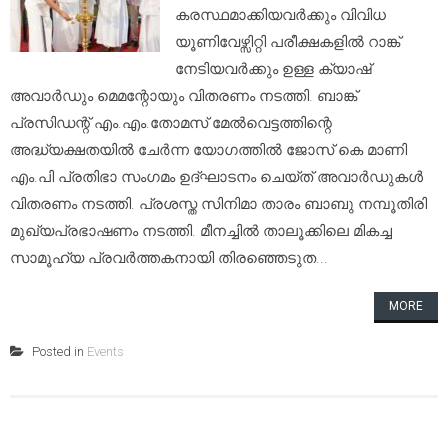
കരസ്ഥമാക്കിയവർക്കും വിവിധ
യൂണിവേഴ്സിറ്റി പരീക്ഷകളിൽ റാങ്ക്
നേടിയവർക്കും ഉള്ള ക്യാഷ്
അവാർഡും മെമന്റോയും വിതരണം നടത്തി. ബാങ്ക്
പ്രസിഡന്റ് എം.എം.തോമസ് മേൽവെട്ടത്തിന്റെ
അദ്ധ്യക്ഷതയിൽ ചേർന്ന യോഗത്തിൽ ജോസ് കെ മാണി
എം.പി പ്രതിഭാ സംഗമം ഉദ്ഘാടനം ചെയ്ത് അവാർഡുകൾ
വിതരണം നടത്തി. പ്രശസ്ത സിനിമാ താരം ബാബു നമ്പൂതിരി
മുഖ്യപ്രഭാഷണം നടത്തി. മീനച്ചിൽ താലൂക്കിലെ മികച്ച
സാമൂഹ്യ പ്രവർത്തകനായി തിരഞ്ഞെടുത...
MORE
Posted in
Events