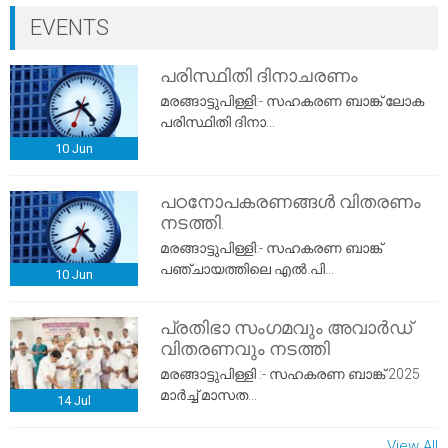
EVENTS
പരിസ്ഥിതി ദിനാചരണം
മരങ്ങാട്ടുപിള്ളി:- സഹകരണ ബാങ്ക് ലോക
പരിസ്ഥിതി ദിനാ...
10
Jun
പഠനോപകരണങ്ങൾ വിതരണം
നടത്തി.
മരങ്ങാട്ടുപിള്ളി:- സഹകരണ ബാങ്ക്
പഞ്ചായത്തിലെ എൽ.പി...
10
Jun
പ്രതിഭാ സംഗമവും അവാർഡ്
വിതരണവും നടത്തി
മരങ്ങാട്ടുപിള്ളി :- സഹകരണ ബാങ്ക് 2025
മാർച്ച് മാസത...
14
Jul
View All